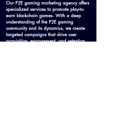
Our P2E gaming marketing agency offers
specialized services to promote play-to-
earn blockchain games. With a deep
understanding of the P2E gaming
community and its dynamics, we create
targeted campaigns that drive user
acquisition, engagement, and retention.
Expand Your Reach with Crypto
PR and DAO Marketing Services
Our crypto PR agency offers a no-
nonsense approach to public relations,
working directly with crypto publications
to secure media coverage for your
project. With our Web3 PR agency's
expertise, you can ensure your story is
told in the right places and generates
maximum impact.
Our DAO marketing agency focuses on