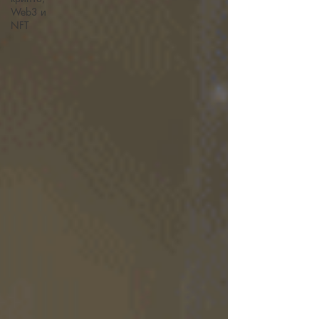
Web3 и
NFT