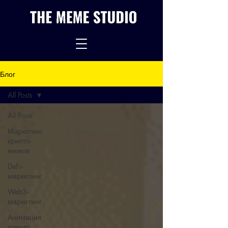
Блог
All Posts
All Posts
Маркетинг
крипто-
мемов
DeFi-
маркетинг
Web3-
маркетинг
Анимация
крипто,