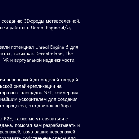
о созданию 3D-среды метавселенной,
ыки работы с Unreal Engine 4/5,
али потенциал Unreal Engine 5 для
тах, таких как Decentraland, The
и, VR и виртуальной недвижимости,
ния персонажей до моделей твердой
льской онлайн-репликации на
 торговых площадок NFT, коммерция
личайшим ускорителем для создания
го процесса, это движок выбора.
 P2E, также могут связаться с
здана, помогая вам разрабатывать и
рсонажей, взяв ваших персонажей
 создавать собственные среды для