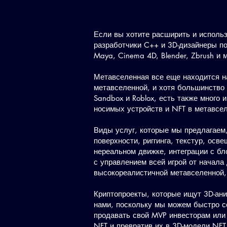
Если вы хотите расширить и исполь
разработчики C++ и 3D-дизайнеры по
Maya, Cinema 4D, Blender, Zbrush и
Метавселенная все еще находится на
метавселенной, и хотя большинство 
Sandbox и Roblox, есть также много
носимых устройств и NFT в метавсе
Виды услуг, которые мы предлагаем,
поверхности, риггинга, текстур, осв
нереальном движке, интеграции с бл
с управлением всей игрой от начала
высокореалистичной метавселенной, 
Криптопроекты, которые ищут 3D-ани
нами, поскольку мы можем быстро со
продавать свой MVP инвесторам или
NFT и превратив их в 3D-модели NF