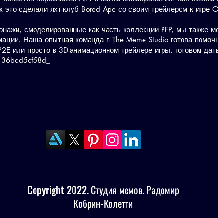
к это сделали яхт-клуб Bored Ape со своим трейлером к игре O
онажи, смоделированные как часть коллекции PFP, мы также м
имации. Наша опытная команда в The Meme Studio готова помо
 P2E или просто в 3D-анимационном трейлере игры, готовом дат
-136bad5cf58d_
Copyright 2022. Студия мемов. Радомир
Кобрин-Колетти