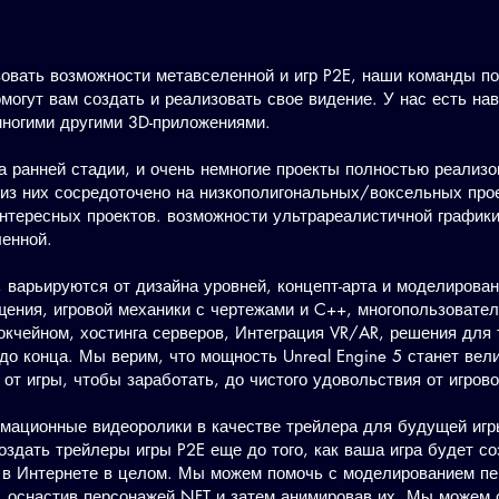
зовать возможности метавселенной и игр P2E, наши команды п
могут вам создать и реализовать свое видение. У нас есть нав
 многими другими 3D-приложениями.
 ранней стадии, и очень немногие проекты полностью реализов
из них сосредоточено на низкополигональных/воксельных проек
 интересных проектов. возможности ультрареалистичной график
ленной.
 варьируются от дизайна уровней, концепт-арта и моделирова
ещения, игровой механики с чертежами и C++, многопользовате
окчейном, хостинга серверов, Интеграция VR/AR, решения для
 до конца. Мы верим, что мощность Unreal Engine 5 станет ве
от игры, чтобы заработать, до чистого удовольствия от игрово
мационные видеоролики в качестве трейлера для будущей игры
здать трейлеры игры P2E еще до того, как ваша игра будет со
 в Интернете в целом. Мы можем помочь с моделированием пе
T, оснастив персонажей NFT и затем анимировав их. Мы можем