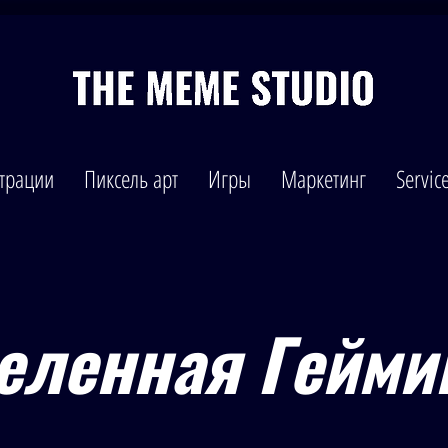
трации
Пиксель арт
Игры
Маркетинг
Servic
еленная Гейми