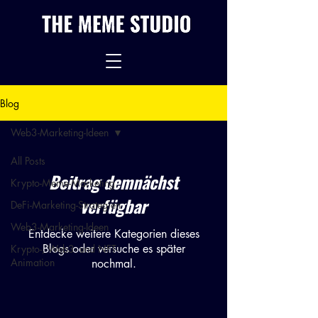
Blog
Web3-Marketing-Ideen
All Posts
Beitrag demnächst
Krypto-Meme-Marketing
verfügbar
DeFi-Marketing-Strategien
Web3-Marketing-Ideen
Entdecke weitere Kategorien dieses
Blogs oder versuche es später
Krypto-, Web3- und NFT-
Animation
nochmal.