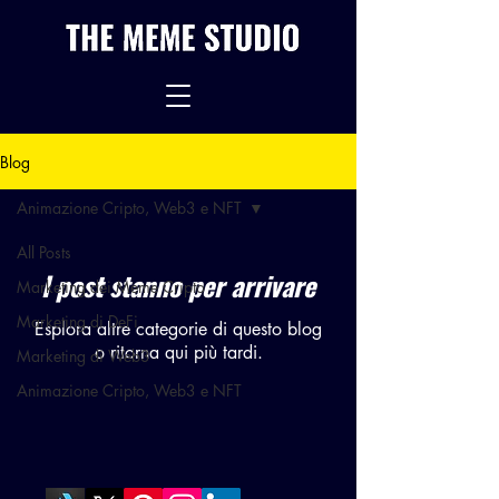
Blog
Animazione Cripto, Web3 e NFT
All Posts
I post stanno per arrivare
Marketing dei Meme Cripto
Marketing di DeFi
Esplora altre categorie di questo blog
o ritorna qui più tardi.
Marketing di Web3
Animazione Cripto, Web3 e NFT