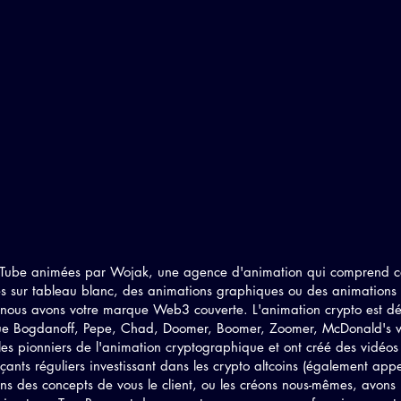
Tube animées par Wojak, une agence d'animation qui comprend ce 
es sur tableau blanc, des animations graphiques ou des animations 2
nous avons votre marque Web3 couverte. L'animation crypto est dé
ue Bogdanoff, Pepe, Chad, Doomer, Boomer, Zoomer, McDonald's wa
les pionniers de l'animation cryptographique et ont créé des vidéos
nts réguliers investissant dans les crypto altcoins (également appelé
ns des concepts de vous le client, ou les créons nous-mêmes, avons n