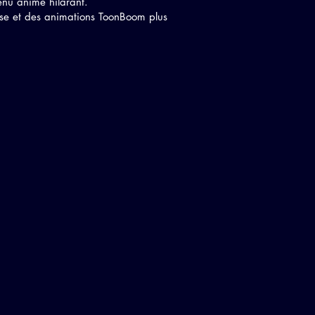
enu animé hilarant.
ise et des animations ToonBoom plus