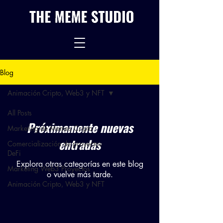
Blog
Animación Cripto, Web3 y NFT
All Posts
Próximamente nuevas
Marketing de Memes Cripto
entradas
Comercialización de proyectos
DeFi
Explora otras categorías en este blog
Marketing Web3 Proyectos
o vuelve más tarde.
Animación Cripto, Web3 y NFT